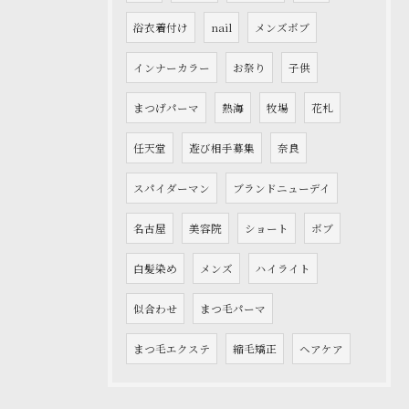
浴衣着付け
nail
メンズボブ
インナーカラー
お祭り
子供
まつげパーマ
熱海
牧場
花札
任天堂
遊び相手募集
奈良
スパイダーマン
ブランドニューデイ
名古屋
美容院
ショート
ボブ
白髪染め
メンズ
ハイライト
似合わせ
まつ毛パーマ
まつ毛エクステ
縮毛矯正
ヘアケア