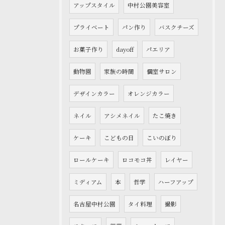
アップスタイル
中村公園美容室
プライベート
パン作り
バスクチーズ
お菓子作り
dayoff
パエリア
動物園
家族の時間
個室サロン
デザインカラー
オレンジカラー
ネイル
アシメネイル
たこ焼き
ケーキ
こどもの日
こいのぼり
ロールケーキ
ロコモコ丼
レイヤー
ミディアム
本
哲学
ハーフアップ
名古屋中村公園
タイ料理
撮影