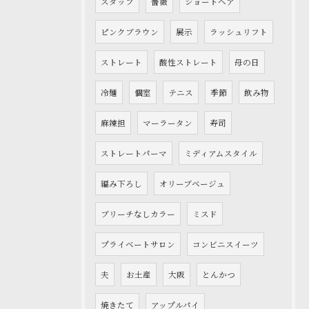
スタッフ
薔薇
ショートヘア
ピンクブラウン
展示
ラッシュリフト
ストレート
酸性ストレート
母の日
冷麺
個室
テニス
季節
飲み物
麻辣担
マーラータン
寿司
ストレートパーマ
ミディアムスタイル
編み下ろし
オリーブベージュ
ブリーチなしカラー
ミスド
プライベートサロン
コンビニスイーツ
夫
お土産
大阪
とんかつ
焼きたて
アップルパイ