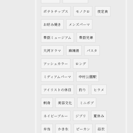
ポテトチップス
モノクロ
夜定食
お好み焼き
メンズパーマ
豊臣ミュージアム
豊臣兄弟
大河ドラマ
麻辣湯
パスタ
アッシュカラー
ロング
ミディアムパーマ
中村公園駅
アイリストの休日
釣り
ヒラメ
刺身
美容文化
ミニボブ
ネイビーブルー
ジブリ
夏休み
弁当
かき氷
ピーカン
浴衣