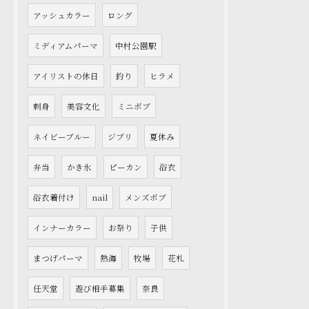
アッシュカラー
ロング
ミディアムパーマ
中村公園駅
アイリストの休日
釣り
ヒラメ
刺身
美容文化
ミニボブ
ネイビーブルー
ジブリ
夏休み
弁当
かき氷
ピーカン
浴衣
浴衣着付け
nail
メンズボブ
インナーカラー
お祭り
子供
まつげパーマ
熱海
牧場
花札
任天堂
遊び相手募集
奈良