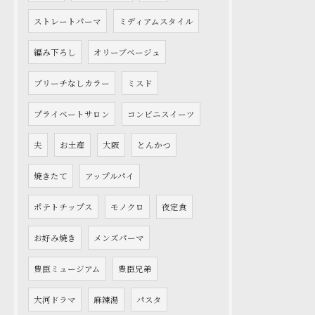
ストレートパーマ
ミディアムスタイル
編み下ろし
オリーブベージュ
ブリーチなしカラー
ミスド
プライベートサロン
コンビニスイーツ
夫
お土産
大阪
とんかつ
焼きたて
アップルパイ
ポテトチップス
モノクロ
夜定食
お好み焼き
メンズパーマ
豊臣ミュージアム
豊臣兄弟
大河ドラマ
麻辣湯
パスタ