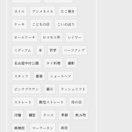
ネイル
アシメネイル
たこ焼き
ケーキ
こどもの日
こいのぼり
ロールケーキ
ロコモコ丼
レイヤー
ミディアム
本
哲学
ハーフアップ
名古屋中村公園
タイ料理
撮影
スタッフ
薔薇
ショートヘア
ピンクブラウン
展示
ラッシュリフト
ストレート
酸性ストレート
母の日
冷麺
個室
テニス
季節
飲み物
麻辣担
マーラータン
寿司