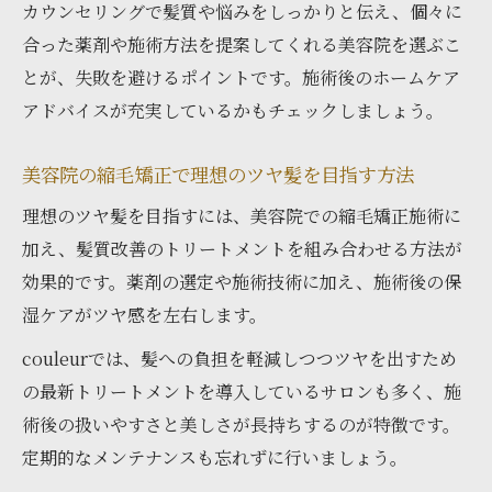
カウンセリングで髪質や悩みをしっかりと伝え、個々に
美容院でのストレート施術後の注意点を解
合った薬剤や施術方法を提案してくれる美容院を選ぶこ
説
とが、失敗を避けるポイントです。施術後のホームケア
話題の髪質改善と縮毛矯正の違い
アドバイスが充実しているかもチェックしましょう。
美容院で選ぶ髪質改善と縮毛矯正の違い
美容院の髪質改善と縮毛矯正施術を比較
美容院の縮毛矯正で理想のツヤ髪を目指す方法
美容院ごとの髪質改善と縮毛矯正のメリッ
理想のツヤ髪を目指すには、美容院での縮毛矯正施術に
ト
加え、髪質改善のトリートメントを組み合わせる方法が
美容院で髪質改善と縮毛矯正を使い分ける
効果的です。薬剤の選定や施術技術に加え、施術後の保
方法
湿ケアがツヤ感を左右します。
美容院スタッフが語る髪質改善と縮毛矯正
couleurでは、髪への負担を軽減しつつツヤを出すため
の選び方
の最新トリートメントを導入しているサロンも多く、施
口コミで探る実力派美容院の特徴
術後の扱いやすさと美しさが長持ちするのが特徴です。
美容院の口コミから読み解く縮毛矯正の実
定期的なメンテナンスも忘れずに行いましょう。
態