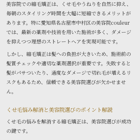
美容院での縮毛矯正は、くせ毛やうねりを自然に抑え、
美容院の口コミ評価と縮毛矯正の信頼性
毎朝のスタイリング時間を大幅に短縮できるメリットが
美容院で自分に合う縮毛矯正を見つけるコ
あります。特に愛知県名古屋市中村区の美容院couleur
ツ
では、最新の薬剤や技術を用いた施術が多く、ダメージ
美容院スタッフの技術力が縮毛矯正の決め
を抑えつつ理想のストレートヘアを実現可能です。
手
しかし、縮毛矯正は髪への負担が大きいため、施術前の
美容院のカウンセリングで差が出る縮毛矯
髪質チェックや適切な薬剤選択が重要です。失敗すると
正
髪がパサついたり、過度なダメージで切れ毛が増えるリ
理想のストレートを実現したい方へ
スクもあるため、信頼できる美容院選びが欠かせませ
美容院の縮毛矯正で叶える自然なストレー
ん。
ト
美容院施術後に長持ちする髪のケア方法
くせ毛悩み解消と美容院選びのポイント解説
美容院で相談できる縮毛矯正の髪質別提案
くせ毛の悩みを解消する縮毛矯正は、美容院選びが成功
縮毛矯正の仕上がりを左右する美容院の工
の鍵です。
夫