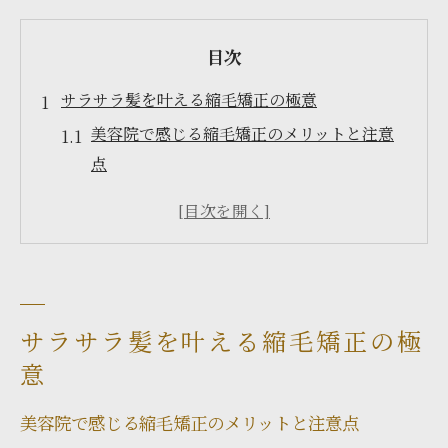
目次
サラサラ髪を叶える縮毛矯正の極意
美容院で感じる縮毛矯正のメリットと注意
点
くせ毛悩み解消と美容院選びのポイント解
説
美容院の縮毛矯正で理想のツヤ髪を目指す
方法
髪質に合った美容院の縮毛矯正施術とは
サラサラ髪を叶える縮毛矯正の極
縮毛矯正と美容院のカウンセリング重要性
意
失敗しにくい美容院選びの新常識
美容院で感じる縮毛矯正のメリットと注意点
美容院選びで重視すべき縮毛矯正の実績