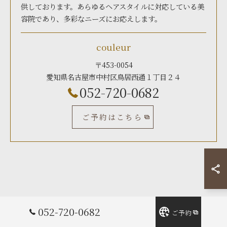
供しております。あらゆるヘアスタイルに対応している美
容院であり、多彩なニーズにお応えします。
couleur
〒453-0054
愛知県名古屋市中村区鳥居西通１丁目２４
052-720-0682
ご予約はこちら
052-720-0682
ご予約
< 前のページ
一覧に戻る
次のページ >