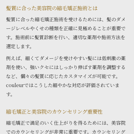
髪質に合った美容院の縮毛矯正施術とは
口コミ評価の高い美容院の選び方ポイント
美容院の口コミで見極める縮毛矯正の安心
髪質に合った縮毛矯正施術を受けるためには、髪のダメ
感
ージレベルやくせの種類を正確に見極めることが重要で
す。施術前に髪質診断を行い、適切な薬剤や施術方法を
美容院選びに役立つ縮毛矯正の体験談まと
選定します。
め
美容院口コミで話題の施術ポイントを解説
例えば、細くてダメージを受けやすい髪には低刺激の薬
剤を使い、強いクセにはしっかり伸ばす薬剤を調整する
納得の仕上がりを得るための秘訣
など、個々の髪質に応じたカスタマイズが可能です。
美容院で納得の縮毛矯正を受けるためのコ
couleurではこうした細やかな対応が評価されていま
ツ
す。
美容院カウンセリングで伝えるべき髪の悩
み
縮毛矯正と美容院のカウンセリング重要性
美容院の縮毛矯正で後悔しないための注意
縮毛矯正で満足のいく仕上がりを得るためには、美容院
点
でのカウンセリングが非常に重要です。カウンセリング