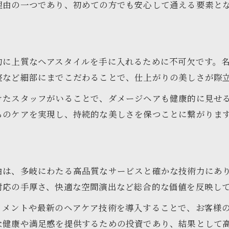
理由の一つであり、初めての方でも安心して通える要素と
メンズにもおすすめの美容院選びのコツ
美容院で理想のスタイルを実現する秘訣
り
高単価サロンで得られる価値の秘密とは
的に上質なヘアスタイルを手に入れるために不可欠です。
美容院の高単価サロンが提供する体験価値
整など細部にまでこだわることで、仕上がりの美しさが際
美容院で感じる特別な接客と安心感
けたスタッフがいることで、ダメージヘアも健康的に見せ
高単価美容院のサービスが選ばれる理由
らのケアを実現し、持続的な美しさを保つことに繋がりま
美容院の価格と満足度のバランスを考える
美容院で得られるプロの技術と提案力
美容院で理想のスタイルを実現するために
由は、多岐にわたる高品質なサービスと確かな技術力にあ
美容院で理想のヘアスタイルを叶える方法
対応の手厚さ、快適な空間演出など総合的な価値を反映し
美容院選びで失敗しないための事前準備
トメントや最新のヘアケア技術を導入することで、お客様
美容院と信頼関係を築く通い方の工夫
な健康や満足感を提供するための投資であり、結果として