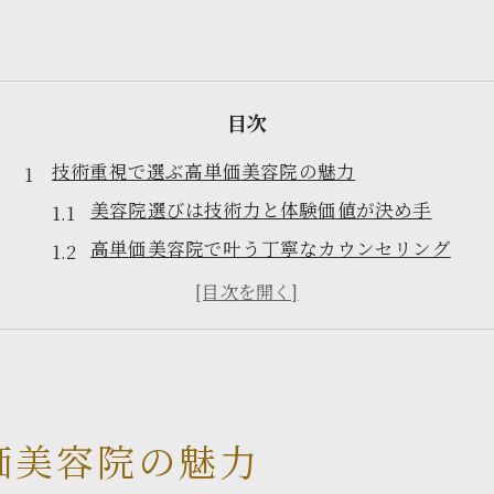
目次
技術重視で選ぶ高単価美容院の魅力
美容院選びは技術力と体験価値が決め手
高単価美容院で叶う丁寧なカウンセリング
美容院の技術重視が生む上質な仕上がり
人気の美容院が持つ高単価の理由とは
美容院で失敗しない技術の見極め方
納得感を叶える中村区の美容院体験
美容院で納得できる体験の条件とは
価美容院の魅力
中村区で人気の美容院が重視する価値