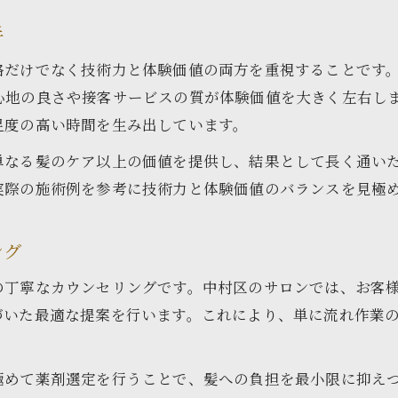
美容院の施術で満足度を高めるポイント
手
美容院選びで後悔しない口コミ活用術
格だけでなく技術力と体験価値の両方を重視することです
中村区の美容院で実感できる安心感
心地の良さや接客サービスの質が体験価値を大きく左右し
髪質改善と上質サービスが際立つ理由
足度の高い時間を生み出しています。
美容院の髪質改善メニューが注目される理由
単なる髪のケア以上の価値を提供し、結果として長く通い
上質サービスを重視する美容院の特徴
実際の施術例を参考に技術力と体験価値のバランスを見極
美容院での髪質改善がもたらすメリット
美容院で満足度が高いサービス内容とは
ング
髪や頭皮に配慮した美容院の施術方法
の丁寧なカウンセリングです。中村区のサロンでは、お客
満足度を高める美容院の選び方徹底解説
づいた最適な提案を行います。これにより、単に流れ作業
美容院選びの新常識と満足度の高め方
高単価美容院で後悔しない選択ポイント
極めて薬剤選定を行うことで、髪への負担を最小限に抑え
美容院の口コミや人気を活用した比較法