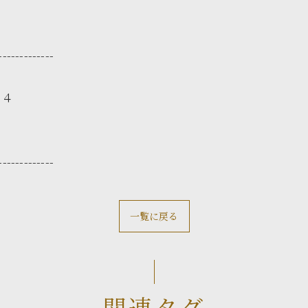
-------------
２４
-------------
一覧に戻る
関連タグ