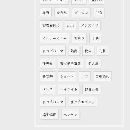
弁当
かき氷
ピーカン
浴衣
浴衣着付け
nail
メンズボブ
インナーカラー
お祭り
子供
まつげパーマ
熱海
牧場
花札
任天堂
遊び相手募集
名古屋
美容院
ショート
ボブ
白髪染め
メンズ
ハイライト
似合わせ
まつ毛パーマ
まつ毛エクステ
縮毛矯正
ヘアケア