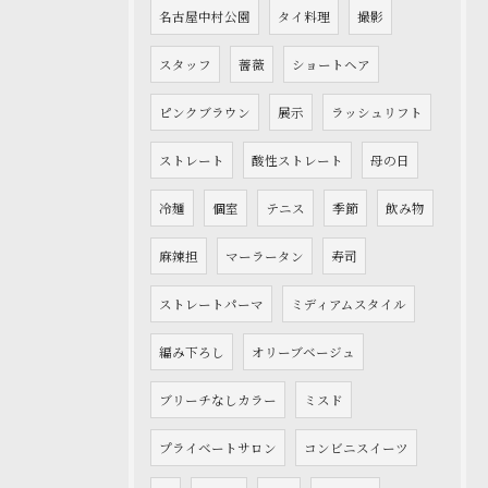
名古屋中村公園
タイ料理
撮影
スタッフ
薔薇
ショートヘア
ピンクブラウン
展示
ラッシュリフト
ストレート
酸性ストレート
母の日
冷麺
個室
テニス
季節
飲み物
麻辣担
マーラータン
寿司
ストレートパーマ
ミディアムスタイル
編み下ろし
オリーブベージュ
ブリーチなしカラー
ミスド
プライベートサロン
コンビニスイーツ