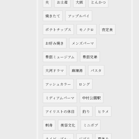
夫
お土産
大阪
とんかつ
焼きたて
アップルパイ
ポテトチップス
モノクロ
夜定食
お好み焼き
メンズパーマ
豊臣ミュージアム
豊臣兄弟
大河ドラマ
麻辣湯
パスタ
アッシュカラー
ロング
ミディアムパーマ
中村公園駅
アイリストの休日
釣り
ヒラメ
刺身
美容文化
ミニボブ
ネイビーブルー
ジブリ
夏休み