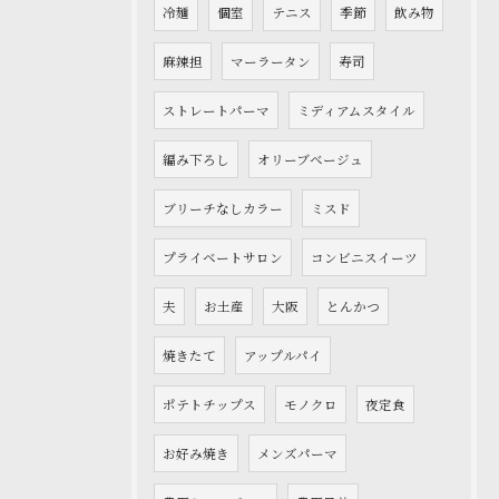
冷麺
個室
テニス
季節
飲み物
麻辣担
マーラータン
寿司
ストレートパーマ
ミディアムスタイル
編み下ろし
オリーブベージュ
ブリーチなしカラー
ミスド
プライベートサロン
コンビニスイーツ
夫
お土産
大阪
とんかつ
焼きたて
アップルパイ
ポテトチップス
モノクロ
夜定食
お好み焼き
メンズパーマ