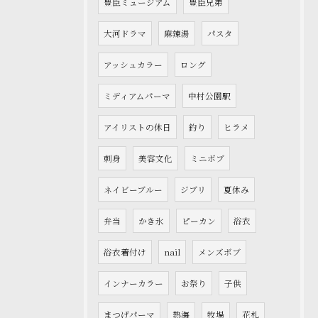
豊臣ミュージアム
豊臣兄弟
大河ドラマ
麻辣湯
パスタ
アッシュカラー
ロング
ミディアムパーマ
中村公園駅
アイリストの休日
釣り
ヒラメ
刺身
美容文化
ミニボブ
ネイビーブルー
ジブリ
夏休み
弁当
かき氷
ピーカン
浴衣
浴衣着付け
nail
メンズボブ
インナーカラー
お祭り
子供
まつげパーマ
熱海
牧場
花札