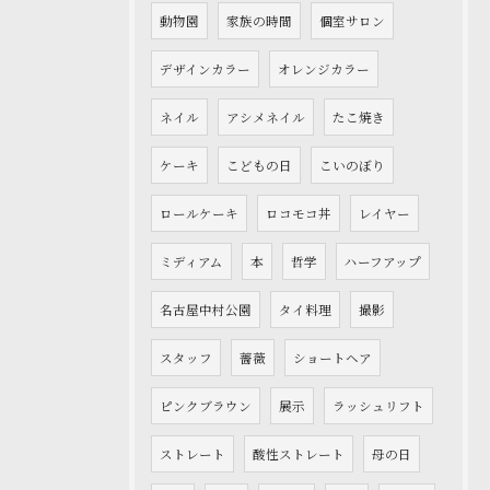
動物園
家族の時間
個室サロン
デザインカラー
オレンジカラー
ネイル
アシメネイル
たこ焼き
ケーキ
こどもの日
こいのぼり
ロールケーキ
ロコモコ丼
レイヤー
ミディアム
本
哲学
ハーフアップ
名古屋中村公園
タイ料理
撮影
スタッフ
薔薇
ショートヘア
ピンクブラウン
展示
ラッシュリフト
ストレート
酸性ストレート
母の日