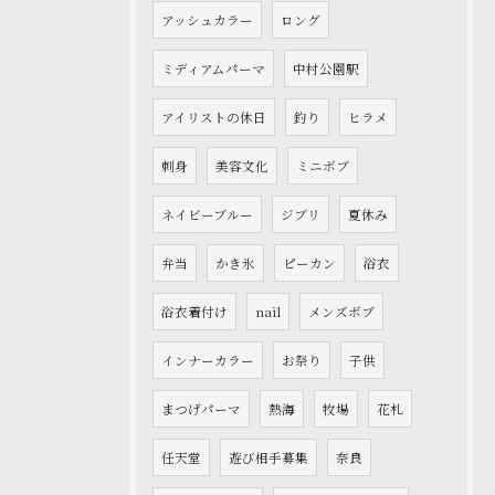
アッシュカラー
ロング
ミディアムパーマ
中村公園駅
アイリストの休日
釣り
ヒラメ
刺身
美容文化
ミニボブ
ネイビーブルー
ジブリ
夏休み
弁当
かき氷
ピーカン
浴衣
浴衣着付け
nail
メンズボブ
インナーカラー
お祭り
子供
まつげパーマ
熱海
牧場
花札
任天堂
遊び相手募集
奈良