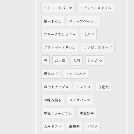
ストレートパーマ
ミディアムスタイル
編み下ろし
オリーブベージュ
ブリーチなしカラー
ミスド
プライベートサロン
コンビニスイーツ
夫
お土産
大阪
とんかつ
焼きたて
アップルパイ
ポテトチップス
モノクロ
夜定食
お好み焼き
メンズパーマ
豊臣ミュージアム
豊臣兄弟
大河ドラマ
麻辣湯
パスタ