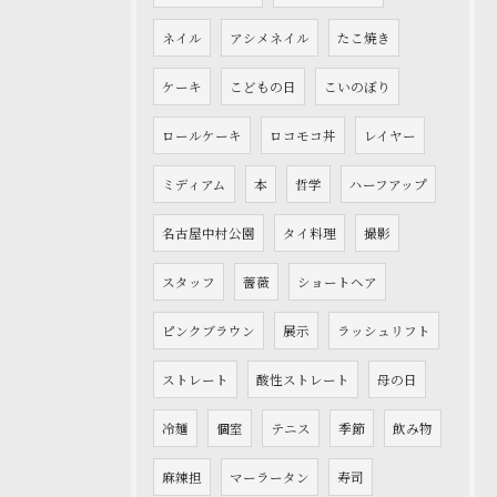
ネイル
アシメネイル
たこ焼き
ケーキ
こどもの日
こいのぼり
ロールケーキ
ロコモコ丼
レイヤー
ミディアム
本
哲学
ハーフアップ
名古屋中村公園
タイ料理
撮影
スタッフ
薔薇
ショートヘア
ピンクブラウン
展示
ラッシュリフト
ストレート
酸性ストレート
母の日
冷麺
個室
テニス
季節
飲み物
麻辣担
マーラータン
寿司