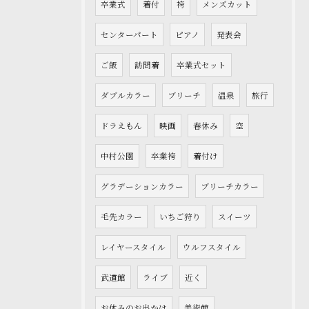
卒業式
着付
袴
メンズカット
センターパート
ピアノ
発表会
ご飯
訪問着
卒業式セット
ダブルカラー
ブリーチ
温泉
旅行
ドラえもん
映画
春休み
空
中村公園
卒業袴
着付け
グラデーションカラー
ブリーチカラー
毛先カラー
いちご狩り
スイーツ
レイヤースタイル
ウルフスタイル
武道館
ライブ
近く
お休みのお出かけ
美術館