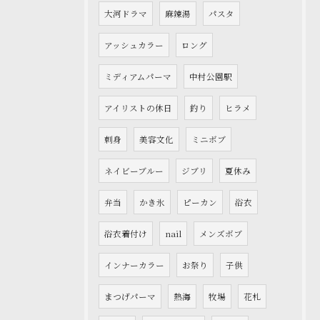
大河ドラマ
麻辣湯
パスタ
アッシュカラー
ロング
ミディアムパーマ
中村公園駅
アイリストの休日
釣り
ヒラメ
刺身
美容文化
ミニボブ
ネイビーブルー
ジブリ
夏休み
弁当
かき氷
ピーカン
浴衣
浴衣着付け
nail
メンズボブ
インナーカラー
お祭り
子供
まつげパーマ
熱海
牧場
花札