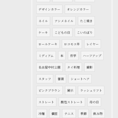
デザインカラー
オレンジカラー
ネイル
アシメネイル
たこ焼き
ケーキ
こどもの日
こいのぼり
ロールケーキ
ロコモコ丼
レイヤー
ミディアム
本
哲学
ハーフアップ
名古屋中村公園
タイ料理
撮影
スタッフ
薔薇
ショートヘア
ピンクブラウン
展示
ラッシュリフト
ストレート
酸性ストレート
母の日
冷麺
個室
テニス
季節
飲み物