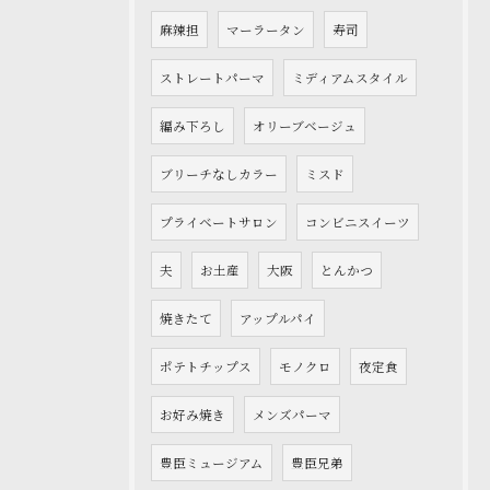
麻辣担
マーラータン
寿司
ストレートパーマ
ミディアムスタイル
編み下ろし
オリーブベージュ
ブリーチなしカラー
ミスド
プライベートサロン
コンビニスイーツ
夫
お土産
大阪
とんかつ
焼きたて
アップルパイ
ポテトチップス
モノクロ
夜定食
お好み焼き
メンズパーマ
豊臣ミュージアム
豊臣兄弟