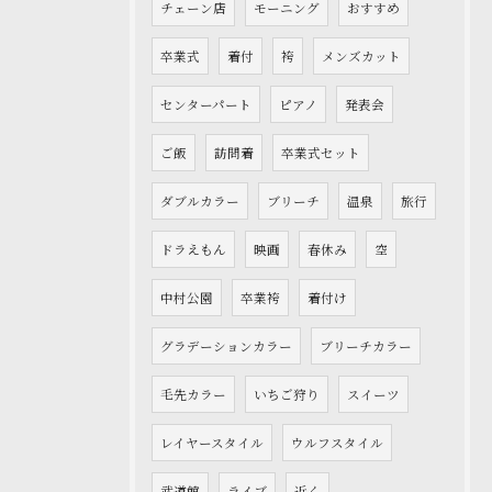
チェーン店
モーニング
おすすめ
卒業式
着付
袴
メンズカット
センターパート
ピアノ
発表会
ご飯
訪問着
卒業式セット
ダブルカラー
ブリーチ
温泉
旅行
ドラえもん
映画
春休み
空
中村公園
卒業袴
着付け
グラデーションカラー
ブリーチカラー
毛先カラー
いちご狩り
スイーツ
レイヤースタイル
ウルフスタイル
武道館
ライブ
近く