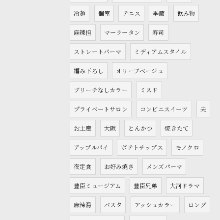
冷麺
個室
テニス
季節
飲み物
麻辣担
マーラータン
寿司
ストレートパーマ
ミディアムスタイル
編み下ろし
オリーブベージュ
ブリーチなしカラー
ミスド
プライベートサロン
コンビニスイーツ
夫
お土産
大阪
とんかつ
焼きたて
アップルパイ
ポテトチップス
モノクロ
夜定食
お好み焼き
メンズパーマ
豊臣ミュージアム
豊臣兄弟
大河ドラマ
麻辣湯
パスタ
アッシュカラー
ロング