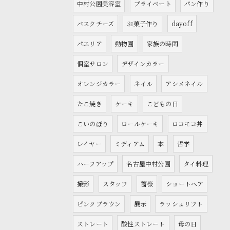
中村公園美容室
プライベート
パン作り
バスクチーズ
お菓子作り
dayoff
パエリア
動物園
家族の時間
個室サロン
デザインカラー
オレンジカラー
ネイル
アシメネイル
たこ焼き
ケーキ
こどもの日
こいのぼり
ロールケーキ
ロコモコ丼
レイヤー
ミディアム
本
哲学
ハーフアップ
名古屋中村公園
タイ料理
撮影
スタッフ
薔薇
ショートヘア
ピンクブラウン
展示
ラッシュリフト
ストレート
酸性ストレート
母の日