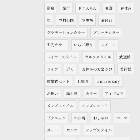
温泉
旅行
ドラえもん
映画
春休み
空
中村公園
卒業袴
着付け
グラデーションカラー
ブリーチカラー
毛先カラー
いちご狩り
スイーツ
レイヤースタイル
ウルフスタイル
武道館
ライブ
近く
お休みのお出かけ
美術館
結婚式セット
13周年
anniversary
お祝い
誕生日
カラー
アイブロウ
メンズスタイル
メンズショート
ピクニック
お弁当
おしゃれ
パーマ
カット
ウルフ
アップスタイル