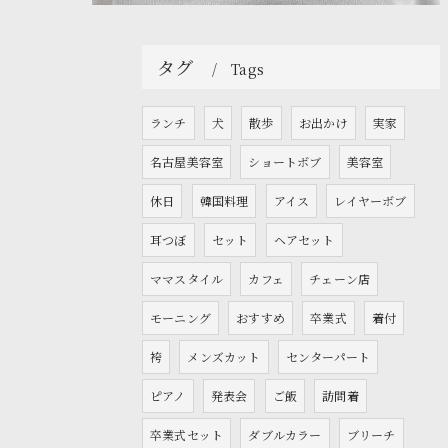
タグ
Tags
ランチ
犬
散歩
お出かけ
実家
名古屋美容室
ショートボブ
美容室
休日
韓国料理
アイス
レイヤーボブ
耳つぼ
セット
ヘアセット
ママスタイル
カフェ
チェーン店
モーニング
おすすめ
卒業式
着付
袴
メンズカット
センターパート
ピアノ
発表会
ご飯
訪問着
卒業式セット
ダブルカラー
ブリーチ