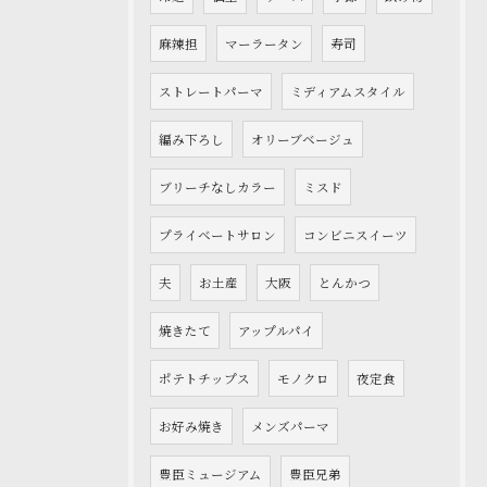
麻辣担
マーラータン
寿司
ストレートパーマ
ミディアムスタイル
編み下ろし
オリーブベージュ
ブリーチなしカラー
ミスド
プライベートサロン
コンビニスイーツ
夫
お土産
大阪
とんかつ
焼きたて
アップルパイ
ポテトチップス
モノクロ
夜定食
お好み焼き
メンズパーマ
豊臣ミュージアム
豊臣兄弟