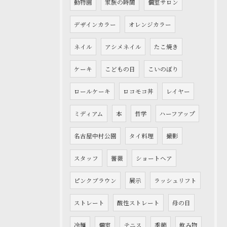
動物園
家族の時間
個室サロン
デザインカラー
オレンジカラー
ネイル
アシメネイル
たこ焼き
ケーキ
こどもの日
こいのぼり
ロールケーキ
ロコモコ丼
レイヤー
ミディアム
本
哲学
ハーフアップ
名古屋中村公園
タイ料理
撮影
スタッフ
薔薇
ショートヘア
ピンクブラウン
展示
ラッシュリフト
ストレート
酸性ストレート
母の日
冷麺
個室
テニス
季節
飲み物