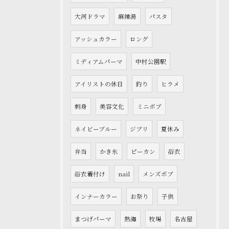
大河ドラマ
麻辣湯
パスタ
アッシュカラー
ロング
ミディアムパーマ
中村公園駅
アイリストの休日
釣り
ヒラメ
刺身
美容文化
ミニボブ
ネイビーブルー
ジブリ
夏休み
弁当
かき氷
ピーカン
浴衣
浴衣着付け
nail
メンズボブ
インナーカラー
お祭り
子供
まつげパーマ
熱海
牧場
名古屋