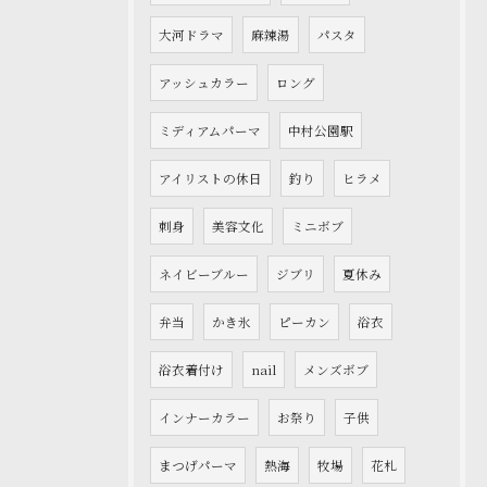
大河ドラマ
麻辣湯
パスタ
アッシュカラー
ロング
ミディアムパーマ
中村公園駅
アイリストの休日
釣り
ヒラメ
刺身
美容文化
ミニボブ
ネイビーブルー
ジブリ
夏休み
弁当
かき氷
ピーカン
浴衣
浴衣着付け
nail
メンズボブ
インナーカラー
お祭り
子供
まつげパーマ
熱海
牧場
花札