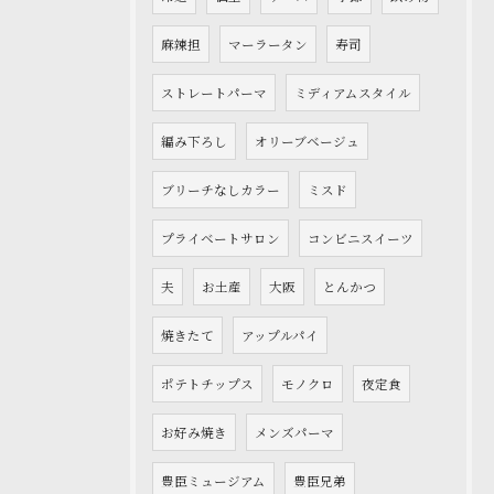
麻辣担
マーラータン
寿司
ストレートパーマ
ミディアムスタイル
編み下ろし
オリーブベージュ
ブリーチなしカラー
ミスド
プライベートサロン
コンビニスイーツ
夫
お土産
大阪
とんかつ
焼きたて
アップルパイ
ポテトチップス
モノクロ
夜定食
お好み焼き
メンズパーマ
豊臣ミュージアム
豊臣兄弟