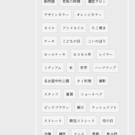
動物園
家族の時間
個室サロン
デザインカラー
オレンジカラー
ネイル
アシメネイル
たこ焼き
ケーキ
こどもの日
こいのぼり
ロールケーキ
ロコモコ丼
レイヤー
ミディアム
本
哲学
ハーフアップ
名古屋中村公園
タイ料理
撮影
スタッフ
薔薇
ショートヘア
ピンクブラウン
展示
ラッシュリフト
ストレート
酸性ストレート
母の日
冷麺
個室
テニス
季節
飲み物