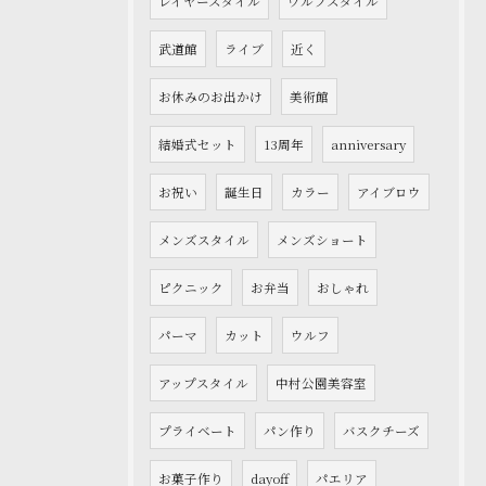
レイヤースタイル
ウルフスタイル
武道館
ライブ
近く
お休みのお出かけ
美術館
結婚式セット
13周年
anniversary
お祝い
誕生日
カラー
アイブロウ
メンズスタイル
メンズショート
ピクニック
お弁当
おしゃれ
パーマ
カット
ウルフ
アップスタイル
中村公園美容室
プライベート
パン作り
バスクチーズ
お菓子作り
dayoff
パエリア