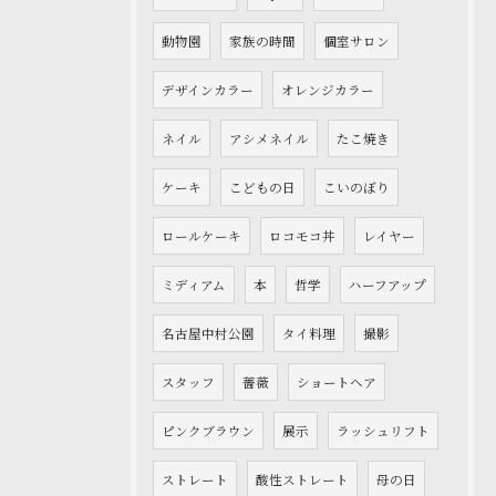
動物園
家族の時間
個室サロン
デザインカラー
オレンジカラー
ネイル
アシメネイル
たこ焼き
ケーキ
こどもの日
こいのぼり
ロールケーキ
ロコモコ丼
レイヤー
ミディアム
本
哲学
ハーフアップ
名古屋中村公園
タイ料理
撮影
スタッフ
薔薇
ショートヘア
ピンクブラウン
展示
ラッシュリフト
ストレート
酸性ストレート
母の日