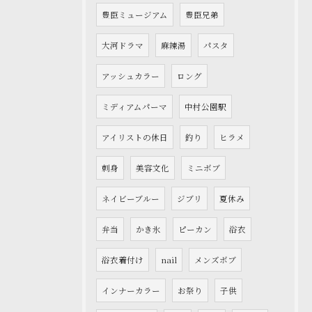
豊臣ミュージアム
豊臣兄弟
大河ドラマ
麻辣湯
パスタ
アッシュカラー
ロング
ミディアムパーマ
中村公園駅
アイリストの休日
釣り
ヒラメ
刺身
美容文化
ミニボブ
ネイビーブルー
ジブリ
夏休み
弁当
かき氷
ピーカン
浴衣
浴衣着付け
nail
メンズボブ
インナーカラー
お祭り
子供