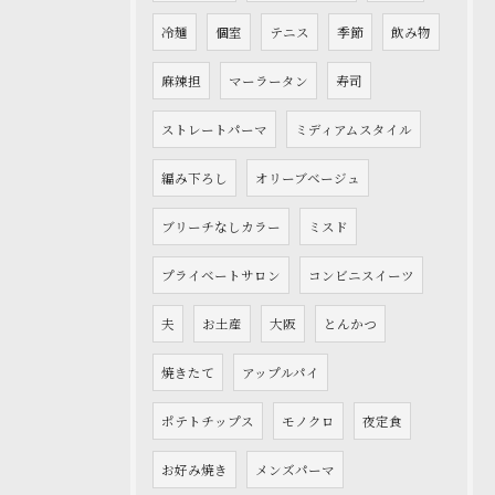
冷麺
個室
テニス
季節
飲み物
麻辣担
マーラータン
寿司
ストレートパーマ
ミディアムスタイル
編み下ろし
オリーブベージュ
ブリーチなしカラー
ミスド
プライベートサロン
コンビニスイーツ
夫
お土産
大阪
とんかつ
焼きたて
アップルパイ
ポテトチップス
モノクロ
夜定食
お好み焼き
メンズパーマ