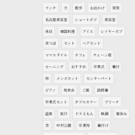
ランチ
犬
散歩
お出かけ
実家
名古屋美容室
ショートボブ
美容室
休日
韓国料理
アイス
レイヤーボブ
耳つぼ
セット
ヘアセット
ママスタイル
カフェ
チェーン店
モーニング
おすすめ
卒業式
着付
袴
メンズカット
センターパート
ピアノ
発表会
ご飯
訪問着
卒業式セット
ダブルカラー
ブリーチ
温泉
旅行
ドラえもん
映画
春休み
空
中村公園
卒業袴
着付け