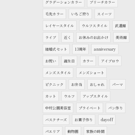
グラデーションカラー
ブリーチカラー
毛先カラー
いちご狩り
スイーツ
レイヤースタイル
ウルフスタイル
武道館
ライブ
近く
お休みのお出かけ
美術館
結婚式セット
13周年
anniversary
お祝い
誕生日
カラー
アイブロウ
メンズスタイル
メンズショート
ピクニック
お弁当
おしゃれ
パーマ
カット
ウルフ
アップスタイル
中村公園美容室
プライベート
パン作り
バスクチーズ
お菓子作り
dayoff
パエリア
動物園
家族の時間