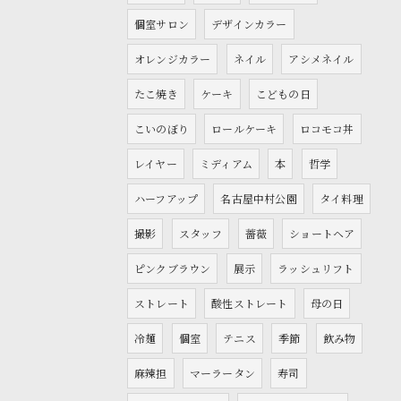
個室サロン
デザインカラー
オレンジカラー
ネイル
アシメネイル
たこ焼き
ケーキ
こどもの日
こいのぼり
ロールケーキ
ロコモコ丼
レイヤー
ミディアム
本
哲学
ハーフアップ
名古屋中村公園
タイ料理
撮影
スタッフ
薔薇
ショートヘア
ピンクブラウン
展示
ラッシュリフト
ストレート
酸性ストレート
母の日
冷麺
個室
テニス
季節
飲み物
麻辣担
マーラータン
寿司