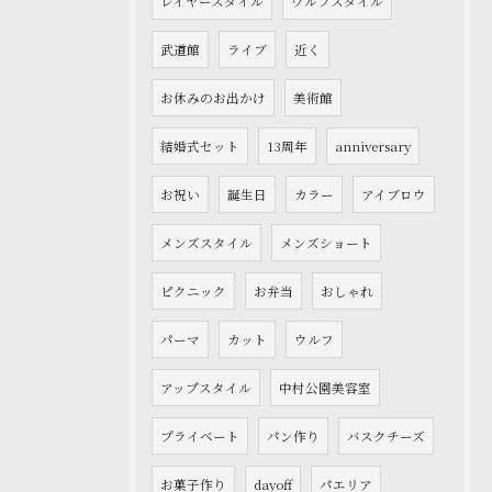
レイヤースタイル
ウルフスタイル
武道館
ライブ
近く
お休みのお出かけ
美術館
結婚式セット
13周年
anniversary
お祝い
誕生日
カラー
アイブロウ
メンズスタイル
メンズショート
ピクニック
お弁当
おしゃれ
パーマ
カット
ウルフ
アップスタイル
中村公園美容室
プライベート
パン作り
バスクチーズ
お菓子作り
dayoff
パエリア