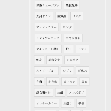
豊臣ミュージアム
豊臣兄弟
大河ドラマ
麻辣湯
パスタ
アッシュカラー
ロング
ミディアムパーマ
中村公園駅
アイリストの休日
釣り
ヒラメ
刺身
美容文化
ミニボブ
ネイビーブルー
ジブリ
夏休み
弁当
かき氷
ピーカン
浴衣
浴衣着付け
nail
メンズボブ
インナーカラー
お祭り
子供