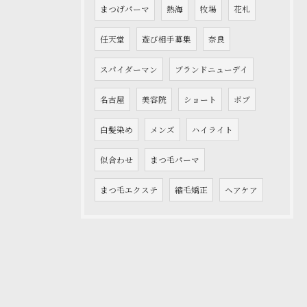
まつげパーマ
熱海
牧場
花札
任天堂
遊び相手募集
奈良
スパイダーマン
ブランドニューデイ
名古屋
美容院
ショート
ボブ
白髪染め
メンズ
ハイライト
似合わせ
まつ毛パーマ
まつ毛エクステ
縮毛矯正
ヘアケア