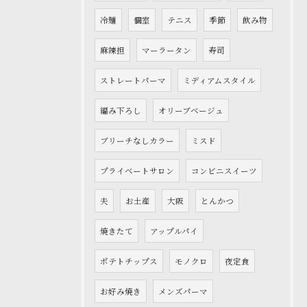
冷麺
個室
テニス
季節
飲み物
麻辣担
マーラータン
寿司
ストレートパーマ
ミディアムスタイル
編み下ろし
オリーブベージュ
ブリーチなしカラー
ミスド
プライベートサロン
コンビニスイーツ
夫
お土産
大阪
とんかつ
焼きたて
アップルパイ
ポテトチップス
モノクロ
夜定食
お好み焼き
メンズパーマ