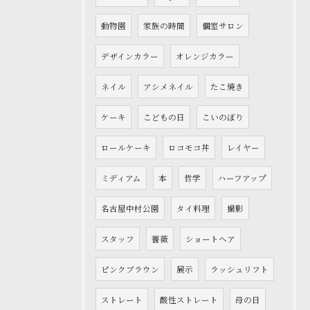
動物園
家族の時間
個室サロン
デザインカラー
オレンジカラー
ネイル
アシメネイル
たこ焼き
ケーキ
こどもの日
こいのぼり
ロールケーキ
ロコモコ丼
レイヤー
ミディアム
本
哲学
ハーフアップ
名古屋中村公園
タイ料理
撮影
スタッフ
薔薇
ショートヘア
ピンクブラウン
展示
ラッシュリフト
ストレート
酸性ストレート
母の日