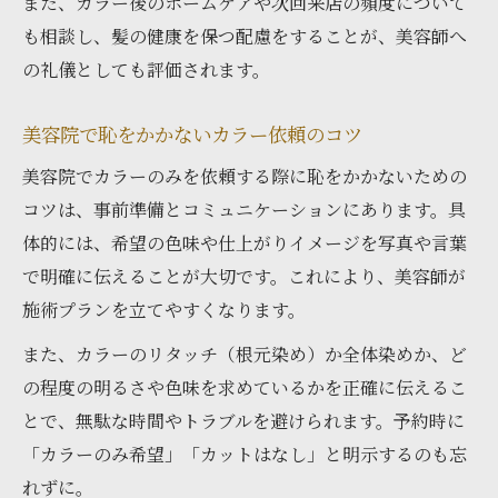
また、カラー後のホームケアや次回来店の頻度について
ヘアカラー頻度と髪ダメージのベストバランス
も相談し、髪の健康を保つ配慮をすることが、美容師へ
美容院でのカラー頻度と髪ダメージの関係
の礼儀としても評価されます。
性
美容院で恥をかかないカラー依頼のコツ
無理なく続ける美容院カラー頻度の選び方
白髪や髪質に合った美容院カラー頻度を解
美容院でカラーのみを依頼する際に恥をかかないための
説
コツは、事前準備とコミュニケーションにあります。具
髪色を長持ちさせる美容院カラーのポイン
体的には、希望の色味や仕上がりイメージを写真や言葉
ト
で明確に伝えることが大切です。これにより、美容師が
施術プランを立てやすくなります。
美容院カラーでのダメージケア実践方法
理想の色を叶える美容院選びのコツ
また、カラーのリタッチ（根元染め）か全体染めか、ど
の程度の明るさや色味を求めているかを正確に伝えるこ
美容院で理想のカラーを叶えるサロン選び
とで、無駄な時間やトラブルを避けられます。予約時に
術
「カラーのみ希望」「カットはなし」と明示するのも忘
カラーが上手いと評判の美容院の特徴とは
れずに。
美容院選びで失敗しないカラー専門店の探