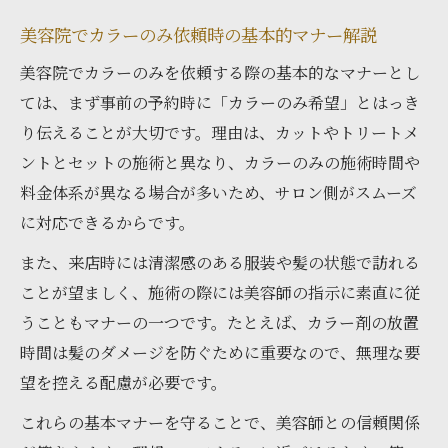
まとめ
美容院でカラーのみ依頼時の基本的マナー解説
美容院でのカラー料金相場を徹底解説
美容院でカラーのみ施術の料金相場を知ろ
美容院でカラーのみを依頼する際の基本的なマナーとし
う
ては、まず事前の予約時に「カラーのみ希望」とはっき
り伝えることが大切です。理由は、カットやトリートメ
カラーだけ依頼時の美容院価格帯とその特
ントとセットの施術と異なり、カラーのみの施術時間や
徴
料金体系が異なる場合が多いため、サロン側がスムーズ
美容院で人気のカラー料金設定の傾向
に対応できるからです。
カラー専門店と美容院の相場比較ポイント
また、来店時には清潔感のある服装や髪の状態で訪れる
美容院選びで失敗しないカラー料金の見極
ことが望ましく、施術の際には美容師の指示に素直に従
め方
うこともマナーの一つです。たとえば、カラー剤の放置
スムーズなカラー予約の伝え方ガイド
時間は髪のダメージを防ぐために重要なので、無理な要
美容院で安心してカラー予約する伝え方の
望を控える配慮が必要です。
基本
これらの基本マナーを守ることで、美容師との信頼関係
カラーのみ希望時の美容院への上手な予約