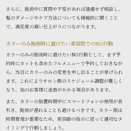
し方
さらに、施術中に質問や不安があれば遠慮せず相談し、
髪のダメージやケア方法についても積極的に聞くこと
美容院カラーの仕上がり満足度を高める方
で、満足度の高い仕上がりにつながります。
法
人気美容院を選ぶ際のカラー技術チェック
カラーのみ施術時に避けたい美容院でのNG行動
ポイント
カラーのみの施術時に避けたいNG行動として、まず予
約時にカットも含めたフルメニューで予約しておきなが
ら、当日にカラーのみの変更を申し出ることが挙げられ
ます。これによりサロン側のスケジュール調整が難しく
なり、他のお客様に迷惑がかかる場合があります。
また、カラーの放置時間中にスマートフォンの使用が長
引き、施術が遅れることも避けるべきです。カラー剤は
時間管理が重要なため、美容師の指示に従って適切なタ
イミングで行動しましょう。