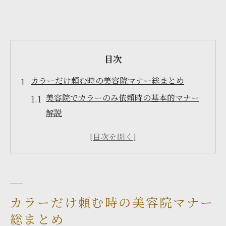
目次
カラーだけ頼む時の美容院マナー総まとめ
美容院でカラーのみ依頼時の基本的マナー
解説
カラーだけお願いする際の美容院での配慮
点とは
美容院で恥をかかないカラー依頼のコツ
カラーのみ施術時に避けたい美容院でのNG
行動
カラーだけ頼む時の美容院マナー
美容院でカラーだけ頼む際の安心ポイント
総まとめ